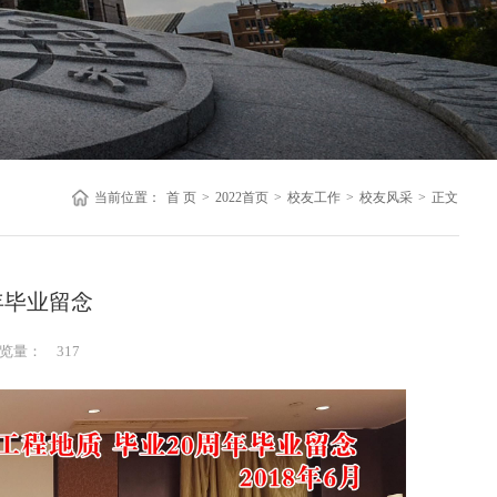
当前位置：
首 页
>
2022首页
>
校友工作
>
校友风采
>
正文
年毕业留念
览量：
317