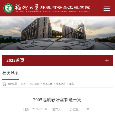
2022首页
校友风采
当前位置：
首 页
>
2022首页
>
校友工作
>
校友风采
>
正文
2005地质教研室欢送王宠
日期：2018-07-06
发布人：
浏览量：
331