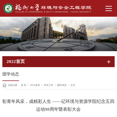
2022首页
团学动态
当前位置：
首 页
>
2022首页
>
学生工作
>
团学动态
>
正文
彰青年风采，成精彩人生 ——记环境与资源学院纪念五四
运动98周年暨表彰大会