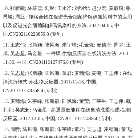
10.
张新颖
;
林慕雪
;
刘璐
;
王永净
;
刘明华
;
赵少宏
;
黄彦琦
;
张
禹城
;
周亚
;
铑络合物在促进光合细菌降解偶氮染料中的应用
以及促进光合细菌降解偶氮染料的方法
, 2022-04-05,
中
国
,CN202110228859.8 (
专利
)
11.
王志伟
;
张新颖
;
陆风海
;
朱宇峰
;
毛金炼
;
麦穗海
;
周骅
;
王
旭
;
吴志超
;
马金星
;
一种膜
-
生物反应器在线清洗方法
, 2011-
11-30,
中国
, CN201110127476.8 (
专利
)
12.
吴志超
;
张新颖
;
陆风海
;
童君
;
麦穗海
;
黄鸣
;
王志伟
;
在线
清洗折转式膜
-
生物反应器
, 2011-11-16,
中国
,
CN201010148368.4 (
专利
)
13.
麦穗海
;
朱宇峰
;
张新颖
;
陆风海
;
董莹
;
王荣生
;
王志伟
;
藏
莉莉
;
吴志超
;
马金星
;
高通量低能耗在线自清洗柔性膜
-
生物
反应器
, 2012-12-05,
中国
, CN201110127498.4 (
专利
)
14.
周骅
;
陆风海
;
张新颖
;
朱宇峰
;
童君
;
吴志超
;
麦穗海
;
童飞
;
王志伟
;
藏莉莉
;
在线自动清洗厌氧微网反应器
, 2011-9-28,
其