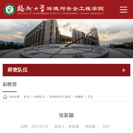
师资队伍
副教授
当前位置：
首 页
>
师资队伍
>
环境科学与工程系
>
副教授
>
正文
张新颖
日期：2023-03-16
发布人：张新颖
浏览量：
6287