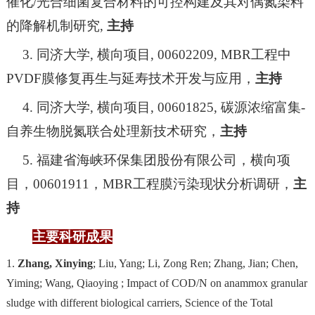
催化
/
光合细菌复合材料的可控构建及其对偶氮染料
的降解机制研究
,
主持
3.
同济大学
,
横向项目
, 00602209, MBR
工程中
PVDF
膜修复再生与延寿技术开发与应用，
主持
4.
同济大学
,
横向项目
, 00601825,
碳源浓缩富集
-
自养生物脱氮联合处理新技术研究，
主持
5.
福建省海峡环保集团股份有限公司，横向项
目，
00601911
，
MBR
工程膜污染现状分析调研，
主
持
主要科研成果
1.
Zhang, Xinying
; Liu, Yang; Li, Zong Ren; Zhang, Jian; Chen,
Yiming; Wang, Qiaoying ; Impact of COD/N on anammox granular
sludge with different biological carriers,
Science of the Total