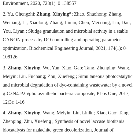
Environment
, 2020, 728(1): 0-138557
2. Yu, Chengzhi;
Zhang, Xinying*
; Zhao, Shaohong; Zhang,
Weiliang; Li, Xiaolong; Zhang, Limin; Chen, Meixiang; Lin, Dan;
You, Liyan ; Sludge granulation and microbial activity in a stable
CANON process by DO controlling and operating parameter
optimization,
Biochemical Engineering Journal
, 2021, 174(1): 0-
108126
3.
Zhang, Xinying
; Wu, Yan; Xiao, Gao; Tang, Zhenping; Wang,
Meiyin; Liu, Fuchang; Zhu, Xuefeng ; Simultaneous photocatalytic
and microbial degradation of dye-containing wastewater by a novel
g-C3N4-P25/photosynthetic bacteria composite,
PLos One
, 2017,
12(3): 1-16
4.
Zhang, Xinying
; Wang, Meiyin; Lin, Linlin; Xiao, Gao; Tang,
Zhenping; Zhu, Xuefeng ; Synthesis of novel laccase-biotitania
biocatalysts for malachite green decolorization,
Journal of