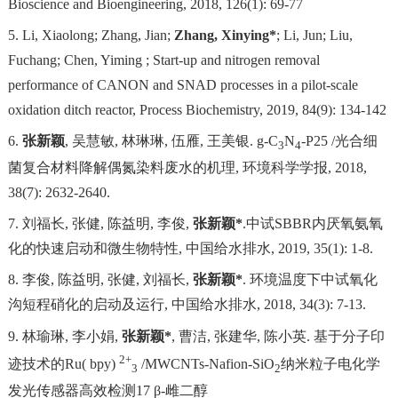
Bioscience and Bioengineering
, 2018, 126(1): 69-77
5. Li, Xiaolong; Zhang, Jian;
Zhang, Xinying*
; Li, Jun; Liu,
Fuchang; Chen, Yiming ; Start-up and nitrogen removal
performance of CANON and SNAD processes in a pilot-scale
oxidation ditch reactor,
Process Biochemistry
, 2019, 84(9): 134-142
6.
张新颖
,
吴慧敏
,
林琳琳
,
伍雁
,
王美银
. g-C
N
-P25 /
光合细
3
4
菌复合材料降解偶氮染料废水的机理
,
环境科学学报
, 2018,
38(7): 2632-2640.
7.
刘福长
,
张健
,
陈益明
,
李俊
,
张新颖
*
.
中试
SBBR
内厌氧氨氧
化的快速启动和微生物特性
,
中国给水排水
, 2019, 35(1): 1-8.
8.
李俊
,
陈益明
,
张健
,
刘福长
,
张新颖
*
.
环境温度下中试氧化
沟短程硝化的启动及运行
,
中国给水排水
, 2018, 34(3): 7-13.
9.
林瑜琳
,
李小娟
,
张新颖
*
,
曹洁
,
张建华
,
陈小英
.
基于分子印
2+
迹技术的
Ru( bpy)
/MWCNTs-Nafion-SiO
纳米粒子电化学
3
2
发光传感器高效检测
17
β
-
雌二醇