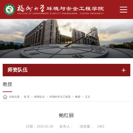
师资队伍
教授
当前位置：
首 页
>
师资队伍
>
环境科学与工程系
>
教授
>
正文
鲍红丽
日期：2026-03-30
发布人：
浏览量：
2463