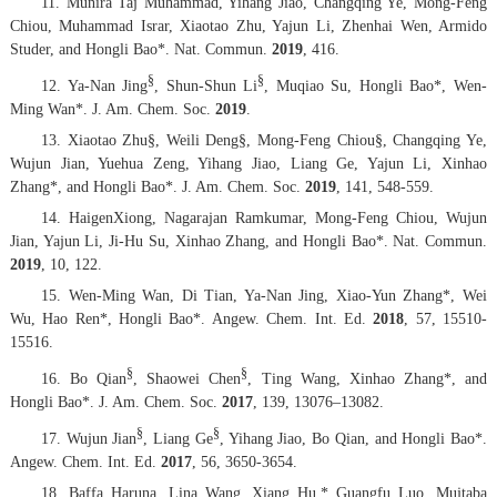
11. Munira Taj Muhammad, Yihang Jiao, Changqing Ye, Mong-Feng
Chiou, Muhammad Israr, Xiaotao Zhu, Yajun Li, Zhenhai Wen, Armido
Studer, and Hongli Bao*.
Nat. Commun.
2019
, 416.
§
§
12. Ya-Nan Jing
, Shun-Shun Li
, Muqiao Su, Hongli Bao*, Wen-
Ming Wan*.
J. Am. Chem. Soc.
2019
.
13. Xiaotao Zhu§, Weili Deng§, Mong-Feng Chiou§, Changqing Ye,
Wujun Jian, Yuehua Zeng, Yihang Jiao, Liang Ge, Yajun Li, Xinhao
Zhang*, and Hongli Bao*.
J. Am. Chem. Soc.
2019
,
141
, 548-559.
14. HaigenXiong, Nagarajan Ramkumar, Mong-Feng Chiou, Wujun
Jian, Yajun Li, Ji-Hu Su, Xinhao Zhang, and Hongli Bao*.
Nat. Commun.
2019
,
10
, 122.
15. Wen-Ming Wan, Di Tian, Ya-Nan Jing, Xiao-Yun Zhang*, Wei
Wu, Hao Ren*, Hongli Bao*.
Angew. Chem. Int. Ed.
2018
,
57
, 15510-
15516.
§
§
16. Bo Qian
, Shaowei Chen
, Ting Wang, Xinhao Zhang*, and
Hongli Bao*.
J. Am. Chem. Soc.
2017
,
139
, 13076–13082.
§
§
17. Wujun Jian
, Liang Ge
, Yihang Jiao, Bo Qian, and Hongli Bao*.
Angew. Chem. Int. Ed.
2017
,
56
, 3650-3654.
18. Baffa Haruna, Lina Wang, Xiang Hu,* Guangfu Luo, Mujtaba