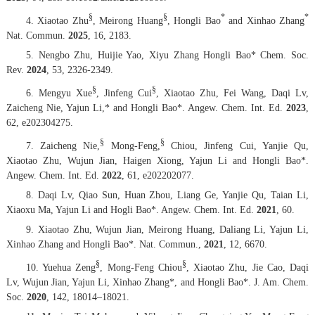
§
§
*
*
4. Xiaotao Zhu
, Meirong Huang
, Hongli Bao
and Xinhao Zhang
Nat. Commun.
202
5
, 16, 2183.
5. Nengbo Zhu, Huijie Yao, Xiyu Zhang Hongli Bao*
Chem. Soc.
Rev.
2024
,
53
, 2326-2349.
§
§
6. Mengyu Xue
, Jinfeng Cui
, Xiaotao Zhu, Fei Wang, Daqi Lv,
Zaicheng Nie, Yajun Li,* and Hongli Bao*.
Angew. Chem. Int. Ed.
2023
,
62
, e202304275.
§
§
7. Zaicheng Nie,
Mong-Feng,
Chiou, Jinfeng Cui, Yanjie Qu,
Xiaotao Zhu, Wujun Jian, Haigen Xiong, Yajun Li and Hongli Bao*.
Angew. Chem. Int. Ed.
2022
, 61, e202202077.
8. Daqi Lv, Qiao Sun, Huan Zhou, Liang Ge, Yanjie Qu, Taian Li,
Xiaoxu Ma, Yajun Li and Hogli Bao*.
Angew. Chem. Int. Ed.
2021
,
60
.
9. Xiaotao Zhu, Wujun Jian, Meirong Huang, Daliang Li, Yajun Li,
Xinhao Zhang and Hongli Bao*.
Nat. Commun.
,
2021
,
12
, 6670.
§
§
10. Yuehua Zeng
, Mong-Feng Chiou
, Xiaotao Zhu, Jie Cao, Daqi
Lv, Wujun Jian, Yajun Li, Xinhao Zhang*, and Hongli Bao*.
J. Am. Chem.
Soc.
2020
,
142
, 18014–18021.