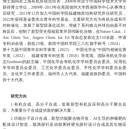
博士期间在上海有机所联合培养，2008年毕业于中国科学技术大学并
获得博士学位，2009年-2013年在美国德州大学西南医学中心从事博士
后研究，2013年12月加入中国科学院福建物质结构研究所任研究员，
2022年获得基金委杰出青年科学基金。主要研究方向为有机合成和不
对称催化，发展了新型烷基化试剂，突破了系列难点外球自由基不对
称反应，创制了新型荧光母核双苯并异吲哚化合物，在
Nature Catal., J.
Am. Chem. Soc., Angew. Chem. Int. Ed.
等杂志发表论文110余篇，申请
专利40余项，获批23项。获得中国科学院三八红旗手称号（2024）、
第十九届中国青年女科学家奖（2023）、中国化学会“中国均相催化青
年奖（2022）、福建省青年科技奖（2018）等奖项。国际有机化学杂
志Synthesis的副主编，中国化学会有机化学学科委员会委员、应用化
学学科委员会委员、工艺化学委员会委员、手性化学学科委员会委
员、女化学工作者委员，福州市人大代表、福建省政协委员、中国科
协十大代表。
研究方向
1.
有机合成、高分子合成，发展新型有机反应和高分子聚合反
应，为重要分子合成提供新的解决方案；
2.
功能分子设计合成，新型功能聚合物开发，
AI
主导的肿瘤靶向
配体设计智造，脂滴探针及动脉粥样硬化探针设计合成及其生物应