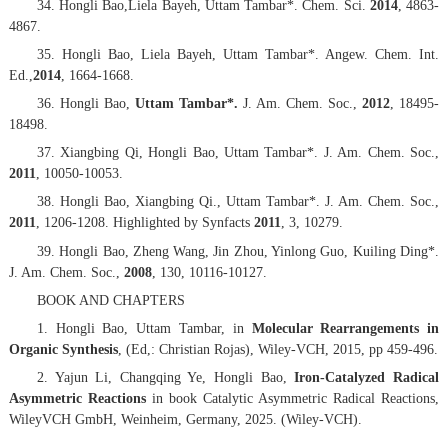
34. Hongli Bao,Liela Bayeh, Uttam Tambar*.
Chem. Sci.
2014
, 4863-
4867.
35. Hongli Bao, Liela Bayeh, Uttam Tambar*.
Angew. Chem. Int.
Ed.,
2014
,
1664-1668.
36. Hongli Bao,
Uttam Tambar*.
J. Am. Chem. Soc
.,
2012
, 18495-
18498.
37. Xiangbing Qi, Hongli Bao, Uttam Tambar*.
J. Am. Chem. Soc.
,
2011
, 10050-10053.
38. Hongli Bao, Xiangbing Qi., Uttam Tambar*.
J. Am. Chem. Soc.
,
2011
, 1206-1208. Highlighted by Synfacts
2011
,
3
, 10279.
39. Hongli Bao, Zheng Wang, Jin Zhou, Yinlong Guo, Kuiling Ding*.
J. Am. Chem. Soc.
,
2008
,
130
, 10116-10127.
BOOK AND CHAPTERS
1. Hongli Bao, Uttam Tambar
,
in
Molecular Rearrangements in
Organic Synthesis
,
(Ed,: Christian Rojas), Wiley-VCH, 2015, pp 459-496.
2. Yajun Li, Changqing Ye, Hongli Bao,
Iron-Catalyzed Radical
Asymmetric Reactions
in book Catalytic Asymmetric Radical Reactions,
WileyVCH GmbH, Weinheim, Germany, 2025. (Wiley-VCH).