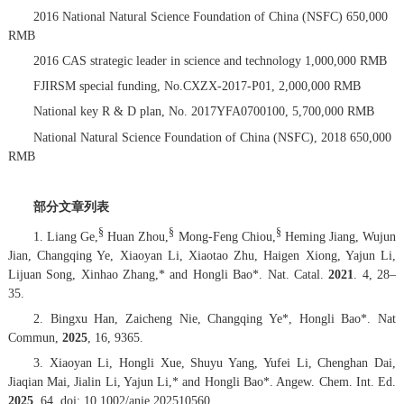
2016 National Natural Science Foundation of China (NSFC) 650,000
RMB
2016 CAS strategic leader in science and technology 1,000,000 RMB
FJIRSM special funding, No.CXZX-2017-P01, 2,000,000 RMB
National key R & D plan, No. 2017YFA0700100, 5,700,000 RMB
National Natural Science Foundation of China (NSFC), 2018 650,000
RMB
部分文章列表
§
§
§
1. Liang Ge,
Huan Zhou,
Mong-Feng Chiou,
Heming Jiang, Wujun
Jian, Changqing Ye, Xiaoyan Li, Xiaotao Zhu, Haigen Xiong, Yajun Li,
Lijuan Song, Xinhao Zhang,* and Hongli Bao*.
Nat. Catal.
2021
.
4
, 28–
35.
2. Bingxu Han, Zaicheng Nie, Changqing Ye*, Hongli Bao*.
Nat
Commun
,
2025
, 16, 9365.
3. Xiaoyan Li, Hongli Xue, Shuyu Yang, Yufei Li, Chenghan Dai,
Jiaqian Mai, Jialin Li, Yajun Li,* and Hongli Bao*.
Angew. Chem. Int. Ed.
202
5
,
6
4,
doi: 10.1002/anie.202510560.