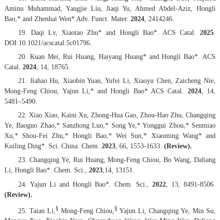
Aminu Muhammad, Yangjie Liu, Jiaqi Yu, Ahmed Abdel-Aziz, Hongli
Bao,* and Zhenhai Wen*
Adv. Funct. Mater.
2024
, 2414246.
19. Daqi Lv, Xiaotao Zhu* and Hongli Bao*.
ACS Catal.
202
5
.
DOI:10.1021/acscatal.5c01796.
20. Kuan Mei, Rui Huang, Haiyang Huang* and Hongli Bao*.
ACS
Catal.
2024
,
14
, 18765.
21. Jiahao Hu, Xiaobin Yuan, Yufei Li, Xiaoyu Chen, Zaicheng Nie,
Mong-Feng Chiou, Yajun Li,* and Hongli Bao*
ACS Catal.
2024
,
14
,
5481–5490.
22. Xiao Xiao, Kaini Xu, Zhong-Hua Gao, Zhou-Hao Zhu, Changqing
Ye, Baoguo Zhao,* Sanzhong Luo,* Song Ye,* Yonggui Zhou,* Senmiao
Xu,* Shou-Fei Zhu,* Hongli Bao,* Wei Sun,* Xiaoming Wang* and
Kuiling Ding*.
Sci. China. Chem.
2023
,
66
, 1553-1633.
(Review).
23. Changqing Ye, Rui Huang, Mong-Feng Chiou, Bo Wang, Daliang
Li, Hongli Bao*.
Chem. Sci.
,
2023
,
14
, 13151.
24. Yajun Li and Hongli Bao*.
Chem. Sci.
,
2022
,
13
, 8491-8506.
(Review).
§
§
25. Taian Li,
Mong-Feng Chiou,
Yajun Li, Changqing Ye, Min Su,