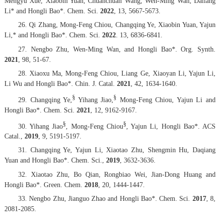
Mengyu Xue, Xiaobin Yuan, Chuanchuan Wang, Wen-Ming Wan, Daliang
Li* and Hongli Bao*.
Chem. Sci.
2022
,
13
, 5667-5673.
26. Qi Zhang, Mong-Feng Chiou, Changqing Ye, Xiaobin Yuan, Yajun
Li,* and Hongli Bao*.
Chem. Sci.
2022
.
13,
6836-6841.
27. Nengbo Zhu, Wen-Ming Wan, and Hongli Bao*.
Org. Synth
.
2021
,
98
, 51-67.
28. Xiaoxu Ma, Mong-Feng Chiou, Liang Ge, Xiaoyan Li, Yajun Li,
Li Wu and Hongli Bao*.
Chin. J. Catal.
2021
, 42, 1634-1640.
§
§
29. Changqing Ye,
Yihang Jiao,
Mong-Feng Chiou, Yajun Li and
Hongli Bao*.
Chem. Sci.
2021
,
12
, 9162-9167.
§
§
30. Yihang Jiao
, Mong-Feng Chiou
, Yajun Li, Hongli Bao*.
ACS
Catal.,
2019
, 9, 5191-5197.
31. Changqing Ye, Yajun Li, Xiaotao Zhu, Shengmin Hu, Daqiang
Yuan and Hongli Bao*.
Chem. Sci.
,
2019
, 3632-3636.
32. Xiaotao Zhu, Bo Qian, Rongbiao Wei, Jian-Dong Huang and
Hongli Bao*.
Green. Chem.
2018
,
20
, 1444-1447.
33. Nengbo Zhu, Jianguo Zhao and Hongli Bao*.
Chem. Sci
.
2017
,
8
,
2081-2085.