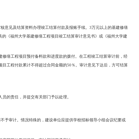
审核意见及结算资料办理竣工结算付款及报账手续。3万元以上的基建修缮
具的《福州大学基建修缮工程项目竣工结算审计意见书》或《福州大学建
建修缮工程项目预付备料款和进度款的拨付。在工程竣工结算审计前，经
项目工程付款累计不得超过合同金额的50％。审计意见下达后，方可结算
人员的责任，并提交有关部门予以处理。
。
门不予审计。情况特殊的，建设单位应提供学校招标领导小组会议纪要或