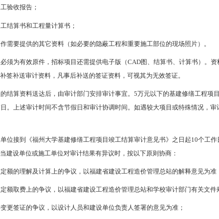
竣工验收报告；
竣工结算书和工程量计算书；
工作需要提供的其它资料（如必要的隐蔽工程和重要施工部位的现场照片）。
料必须为有效原件，招标项目还需提供电子版（CAD图、结算书、计算书）。
时补签补送审计资料，凡事后补送的签证资料，可视其为无效签证。
整的结算资料送达后，由审计部门安排审计事宜。5万元以下的基建修缮工程项目
作日。上述审计时间不含节假日和审计协调时间。如遇较大项目或特殊情况，
设单位接到《福州大学基建修缮工程项目竣工结算审计意见书》之日起10个工
。当建设单位或施工单位对审计结果有异议时，按以下原则协商：
程定额的理解及计算上的争议，以福建省建设工程造价管理总站的解释意见为准
程定额取费上的争议，以福建省建设工程造价管理总站和学校审计部门有关文件
计变更签证的争议，以设计人员和建设单位负责人签署的意见为准；