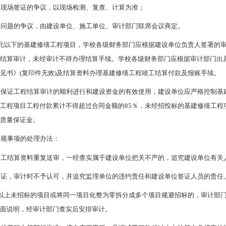
工现场签证的争议，以现场检测、复查、计算为准；
它问题的争议，由建设单位、施工单位、审计部门联席会议商定。
万元以下的基建修缮工程项目，学校各级财务部门应根据建设单位负责人签署的
行结算审计，未经审计不得办理结算手续。学校各级财务部门应根据审计部门出
见书》(复印件无效)及结算资料办理基建修缮工程竣工结算付款及报账手续。
了保证工程结算审计的顺利进行和建设资金的有效使用，建设单位应严格控制基
工程项目工程付款累计不得超过合同金额的85％，未经招投标的基建修缮工程
留质量保证金。
违规事项的处理办法：
竣工结算资料重复送审，一经查实属于建设单位把关不严的，追究建设单位有关
签证，审计时不予认可，并追究监理单位的违约责任和建设单位签证人员的责任
元以上未招标的项目或将同一项目化整为零拆分成多个项目规避招标的，审计部
书面说明，经审计部门查实后安排审计。