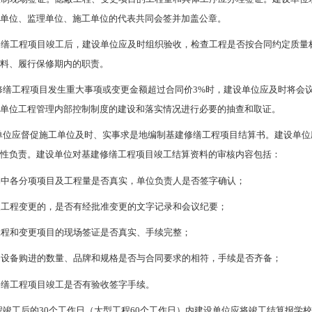
设单位、监理单位、施工单位的代表共同会签并加盖公章。
修缮工程项目竣工后，建设单位应及时组织验收，检查工程是否按合同约定质量
资料、履行保修期内的职责。
修缮工程项目发生重大事项或变更金额超过合同价3%时，建设单位应及时将会
设单位工程管理内部控制制度的建设和落实情况进行必要的抽查和取证。
单位应督促施工单位及时、实事求是地编制基建修缮工程项目结算书。建设单位
整性负责。建设单位对基建修缮工程项目竣工结算资料的审核内容包括：
书中各分项项目及工程量是否真实，单位负责人是否签字确认；
及工程变更的，是否有经批准变更的文字记录和会议纪要；
工程和变更项目的现场签证是否真实、手续完整；
、设备购进的数量、品牌和规格是否与合同要求的相符，手续是否齐备；
修缮工程项目竣工是否有验收签字手续。
程竣工后的30个工作日（大型工程60个工作日）内建设单位应将竣工结算报学