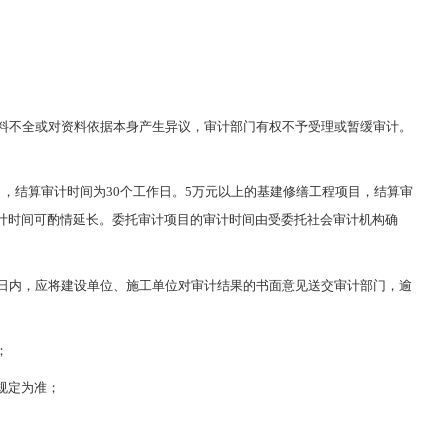
资料不全或对资料依据本身产生异议，审计部门有权不予受理或暂缓审计。
，结算审计时间为30个工作日。5万元以上的基建修缮工程项目，结算审
审计时间可酌情延长。委托审计项目的审计时间由受委托社会审计机构确
作日内，应将建设单位、施工单位对审计结果的书面意见送交审计部门，逾
；
规定为准；