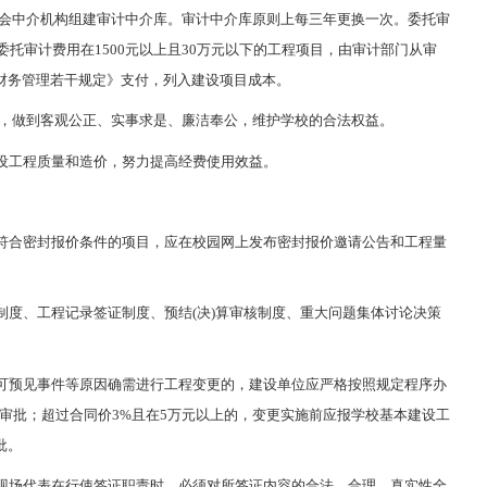
会中介机构组建审计中介库。审计中介库原则上每三年更换一次。委托审
托审计费用在1500元以上且30万元以下的工程项目，由审计部门从审
财务管理若干规定》支付，列入建设项目成本。
，做到客观公正、实事求是、廉洁奉公，维护学校的合法权益。
设工程质量和造价，努力提高经费使用效益。
符合密封报价条件的项目，应在校园网上发布密封报价邀请公告和工程量
度、工程记录签证制度、预结(决)算审核制度、重大问题集体讨论决策
可预见事件等原因确需进行工程变更的，建设单位应严格按照规定程序办
审批；超过合同价3%且在5万元以上的，变更实施前应报学校基本建设工
批。
现场代表在行使签证职责时，必须对所签证内容的合法、合理、真实性全