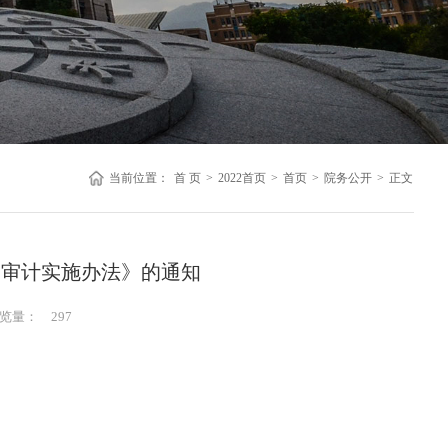
当前位置：
首 页
>
2022首页
>
首页
>
院务公开
>
正文
目审计实施办法》的通知
览量：
297