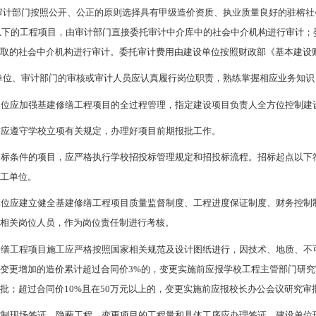
审计部门按照公开、公正的原则选择具有甲级造价资质、执业质量良好的驻榕社
元以下的工程项目，由审计部门直接委托审计中介库中的社会中介机构进行审计；委
抽取的社会中介机构进行审计。委托审计费用由建设单位按照财政部《基本建设
单位、审计部门的审核或审计人员应认真履行岗位职责，熟练掌握相应业务知识
单位应加强基建修缮工程项目的全过程管理，指定建设项目负责人全方位控制建
前应遵守学校立项有关规定，办理好项目前期报批工作。
招标条件的项目，应严格执行学校招投标管理规定和招投标流程。招标起点以下
施工单位。
位应建立健全基建修缮工程项目质量监督制度、工程进度保证制度、财务控制制
到相关岗位人员，作为岗位责任制进行考核。
修缮工程项目施工应严格按照国家相关规范及设计图纸进行，因技术、地质、不
变更增加的造价累计超过合同价3%的，变更实施前应报学校工程主管部门研究
批；超过合同价10%且在50万元以上的，变更实施前应报校长办公会议研究审
控制现场签证。隐蔽工程、变更项目的工程量和具体工序应办理签证。建设单位