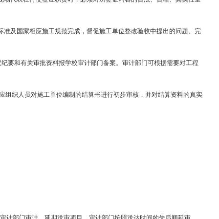
标准及国家相应施工规范完成，督促施工单位整改验收中提出的问题、完
议纪要和有关审批资料报学校审计部门备案。审计部门可根据需要对工程
应组织人员对施工单位编制的结算书进行初步审核，并对结算资料的真实
校审计部门审计，延期送审项目，审计部门按照送达时间的先后顺延审