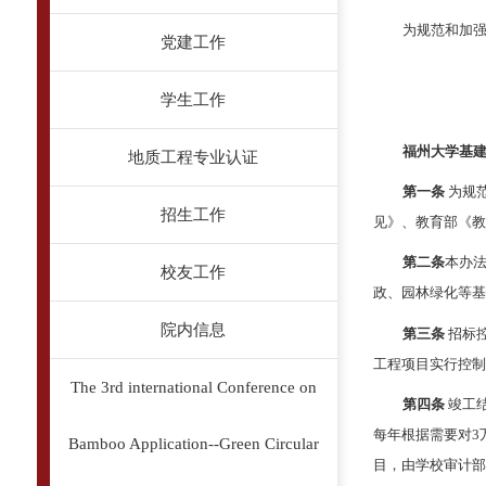
为规范和加
党建工作
学生工作
20
福州大学基
地质工程专业认证
第一条
为规
招生工作
见》、教育部《
第二条
本办
校友工作
政、园林绿化等
院内信息
第三条
招标
工程项目实行控
The 3rd international Conference on
第四条
竣工
每年根据需要对3
Bamboo Application--Green Circular
目，由学校审计