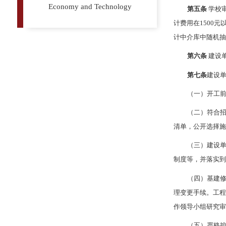
Economy and Technology
第五条
学校
计费用在1500
计中介库中随机
第六条
建设
第七条
建设
（一）开工
（二）符合
清单，公开选择
（三）建设单
制度等，并落实
（四）基建
理变更手续。工程
作领导小组研究审
（五）严格