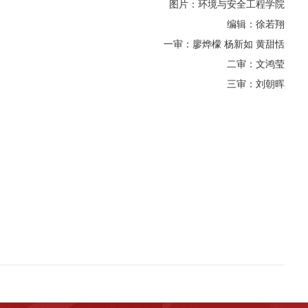
图片：环境与安全工程学院
编辑：徐若翔
一审：廖烨檬 杨新如 黄甜恬
二审：文鸿莹
三审：刘朝晖